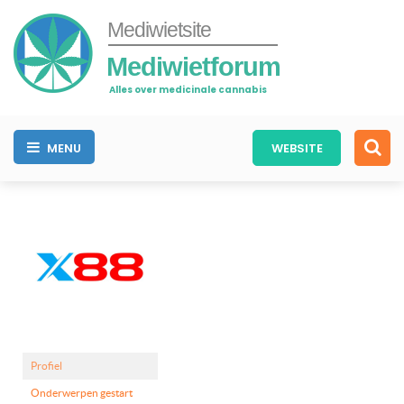
Mediwietsite
Mediwietforum
Alles over medicinale cannabis
MENU
WEBSITE
Profiel
Onderwerpen gestart