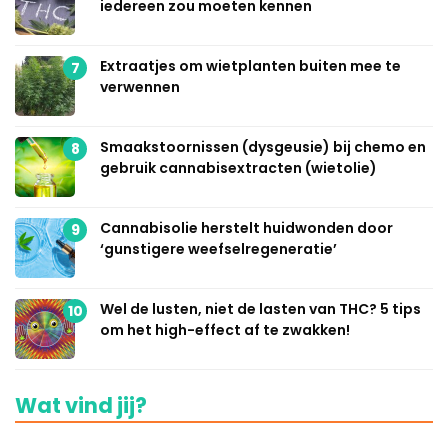
iedereen zou moeten kennen
Extraatjes om wietplanten buiten mee te
7
verwennen
Smaakstoornissen (dysgeusie) bij chemo en
8
gebruik cannabisextracten (wietolie)
Cannabisolie herstelt huidwonden door
9
‘gunstigere weefselregeneratie’
Wel de lusten, niet de lasten van THC? 5 tips
10
om het high-effect af te zwakken!
Wat vind jij?