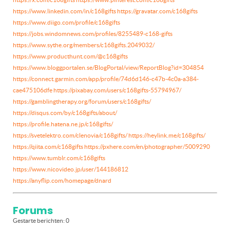
https://www.linkedin.com/in/c168gifts
https://gravatar.com/c168gifts
https://www.diigo.com/profile/c168gifts
https://jobs.windomnews.com/profiles/8255489-c168-gifts
https://www.sythe.org/members/c168gifts.2049032/
https://www.producthunt.com/@c168gifts
https://www.bloggportalen.se/BlogPortal/view/ReportBlog?id=304854
https://connect.garmin.com/app/profile/74d6d146-c47b-4c0a-a384-
cae475106dfe
https://pixabay.com/users/c168gifts-55794967/
https://gamblingtherapy.org/forum/users/c168gifts/
https://disqus.com/by/c168gifts/about/
https://profile.hatena.ne.jp/c168gifts/
https://svetelektro.com/clenovia/c168gifts/
https://heylink.me/c168gifts/
https://qiita.com/c168gifts
https://pxhere.com/en/photographer/5009290
https://www.tumblr.com/c168gifts
https://www.nicovideo.jp/user/144186812
https://anyflip.com/homepage/dnard
Forums
Gestarte berichten: 0