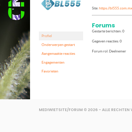
Site:
https://bl555.com.mx
Forums
Gestarte berichten: 0
Profiel
Gegeven reacties: 0
Onderwerpen gestart
Forum rol: Deelnemer
Aangemaakte reacties
Engagementen
Favorieten
MEDIWIETSITE/FORUM © 2026 - ALLE RECHTE