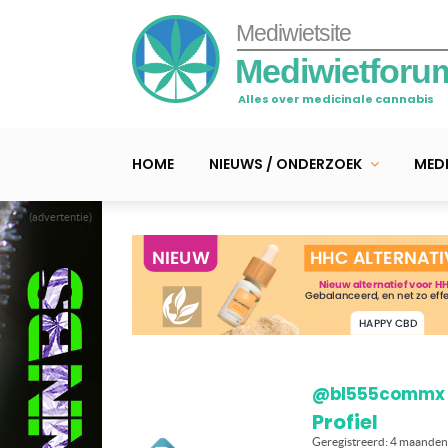
Mediwietsite
Mediwietforu
Alles over medicinale cannabis
HOME
NIEUWS / ONDERZOEK
MEDI
(advertentie)
@bl555commx
Profiel
Geregistreerd: 4 maanden