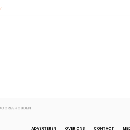
/
N VOORBEHOUDEN
ADVERTEREN
OVER ONS
CONTACT
MED