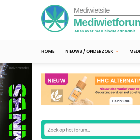
Mediwietsite
Mediwietforu
Alles over medicinale cannabis
HOME
NIEUWS / ONDERZOEK
MEDI
(advertentie)