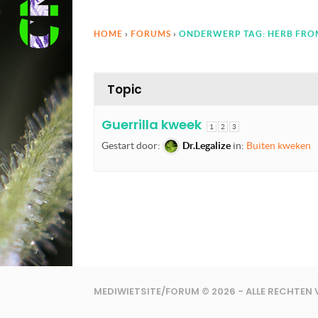
HOME
›
FORUMS
›
ONDERWERP TAG: HERB FROM 
Topic
Guerrilla kweek
1
2
3
Gestart door:
Dr.Legalize
in:
Buiten kweken
MEDIWIETSITE/FORUM © 2026 - ALLE RECHTE