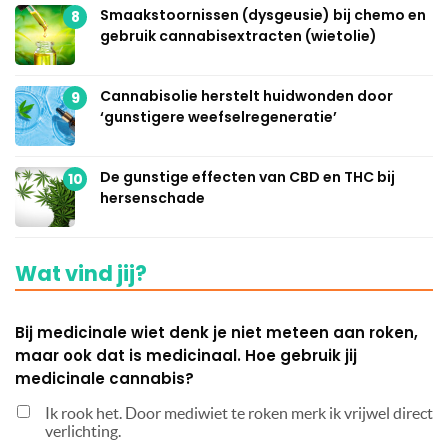
Smaakstoornissen (dysgeusie) bij chemo en
8
gebruik cannabisextracten (wietolie)
Cannabisolie herstelt huidwonden door
9
‘gunstigere weefselregeneratie’
De gunstige effecten van CBD en THC bij
10
hersenschade
Wat vind jij?
Bij medicinale wiet denk je niet meteen aan roken,
maar ook dat is medicinaal. Hoe gebruik jij
medicinale cannabis?
Ik rook het. Door mediwiet te roken merk ik vrijwel direct
verlichting.