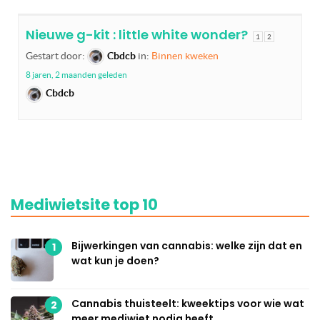
Nieuwe g-kit : little white wonder?
1
2
Gestart door:
Cbdcb
in:
Binnen kweken
8 jaren, 2 maanden geleden
Cbdcb
Mediwietsite top 10
Bijwerkingen van cannabis: welke zijn dat en
1
wat kun je doen?
Cannabis thuisteelt: kweektips voor wie wat
2
meer mediwiet nodig heeft