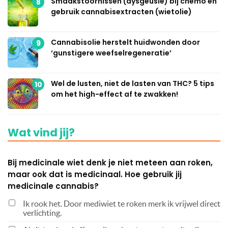
Smaakstoornissen (dysgeusie) bij chemo en
8
gebruik cannabisextracten (wietolie)
Cannabisolie herstelt huidwonden door
9
‘gunstigere weefselregeneratie’
Wel de lusten, niet de lasten van THC? 5 tips
10
om het high-effect af te zwakken!
Wat vind jij?
Bij medicinale wiet denk je niet meteen aan roken,
maar ook dat is medicinaal. Hoe gebruik jij
medicinale cannabis?
Ik rook het. Door mediwiet te roken merk ik vrijwel direct
verlichting.