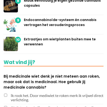
Maak eenvoudig je eigen gezonde cannabis
8
capsules
Endocannabinoïde-systeem én cannabis
9
vertragen het verouderingsproces
Extraatjes om wietplanten buiten mee te
10
verwennen
Wat vind jij?
Bij medicinale wiet denk je niet meteen aan roken,
maar ook dat is medicinaal. Hoe gebruik jij
medicinale cannabis?
Ik rook het. Door mediwiet te roken merk ik vrijwel direct
verlichting.