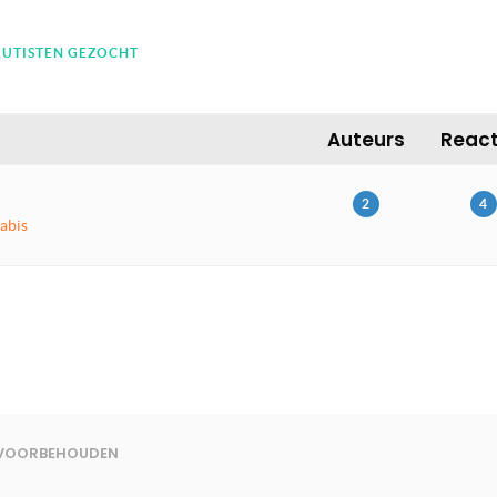
AUTISTEN GEZOCHT
Auteurs
React
2
4
abis
N VOORBEHOUDEN