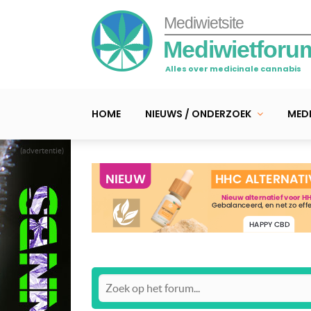
Mediwietsite
Mediwietforu
Alles over medicinale cannabis
HOME
NIEUWS / ONDERZOEK
MEDI
(advertentie)