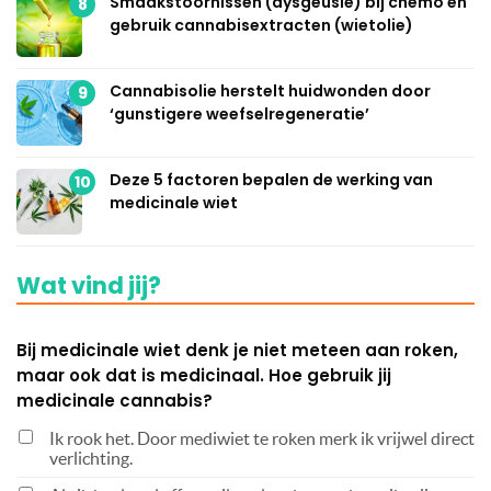
Smaakstoornissen (dysgeusie) bij chemo en
8
gebruik cannabisextracten (wietolie)
Cannabisolie herstelt huidwonden door
9
‘gunstigere weefselregeneratie’
Deze 5 factoren bepalen de werking van
10
medicinale wiet
Wat vind jij?
Bij medicinale wiet denk je niet meteen aan roken,
maar ook dat is medicinaal. Hoe gebruik jij
medicinale cannabis?
Ik rook het. Door mediwiet te roken merk ik vrijwel direct
verlichting.