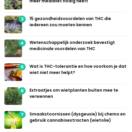
meer mediwiet nodig heeft
15 gezondheidsvoordelen van THC die
3
iedereen zou moeten kennen
Wetenschappelijk onderzoek bevestigt
4
medicinale voordelen van THC
Wat is THC-tolerantie en hoe voorkom je dat
5
wiet niet meer helpt?
Extraatjes om wietplanten buiten mee te
6
verwennen
Smaakstoornissen (dysgeusie) bij chemo en
7
gebruik cannabisextracten (wietolie)