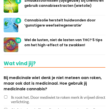
Smaakstoornissen (dysgeusie) bij chemo en
8
gebruik cannabisextracten (wietolie)
Cannabisolie herstelt huidwonden door
9
‘gunstigere weefselregeneratie’
Wel de lusten, niet de lasten van THC? 5 tips
10
om het high-effect af te zwakken!
Wat vind jij?
Bij medicinale wiet denk je niet meteen aan roken,
maar ook dat is medicinaal. Hoe gebruik jij
medicinale cannabis?
Ik rook het. Door mediwiet te roken merk ik vrijwel direct
verlichting.