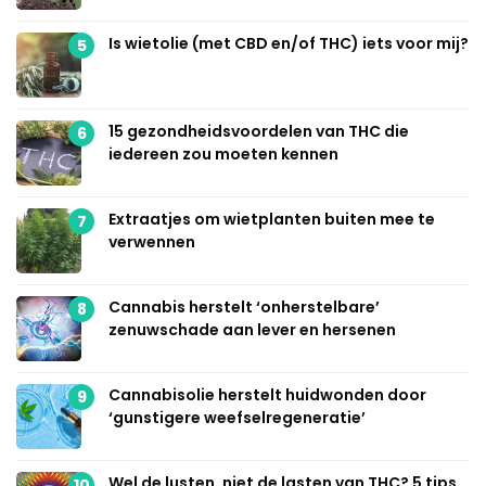
Is wietolie (met CBD en/of THC) iets voor mij?
5
15 gezondheidsvoordelen van THC die
6
iedereen zou moeten kennen
Extraatjes om wietplanten buiten mee te
7
verwennen
Cannabis herstelt ‘onherstelbare’
8
zenuwschade aan lever en hersenen
Cannabisolie herstelt huidwonden door
9
‘gunstigere weefselregeneratie’
Wel de lusten, niet de lasten van THC? 5 tips
10