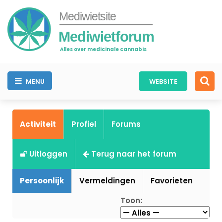
Mediwietsite
Mediwietforum
Alles over medicinale cannabis
MENU
WEBSITE
Activiteit
Profiel
Forums
Uitloggen
Terug naar het forum
Persoonlijk
Vermeldingen
Favorieten
Toon: