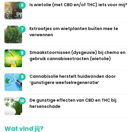
Is wietolie (met CBD en/of THC) iets voor mij?
6
Extraatjes om wietplanten buiten mee te
7
verwennen
Smaakstoornissen (dysgeusie) bij chemo en
8
gebruik cannabisextracten (wietolie)
Cannabisolie herstelt huidwonden door
9
‘gunstigere weefselregeneratie’
De gunstige effecten van CBD en THC bij
10
hersenschade
Wat vind jij?