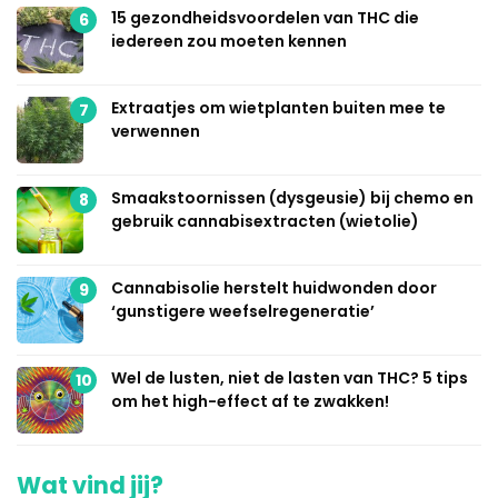
15 gezondheidsvoordelen van THC die
6
iedereen zou moeten kennen
Extraatjes om wietplanten buiten mee te
7
verwennen
Smaakstoornissen (dysgeusie) bij chemo en
8
gebruik cannabisextracten (wietolie)
Cannabisolie herstelt huidwonden door
9
‘gunstigere weefselregeneratie’
Wel de lusten, niet de lasten van THC? 5 tips
10
om het high-effect af te zwakken!
Wat vind jij?