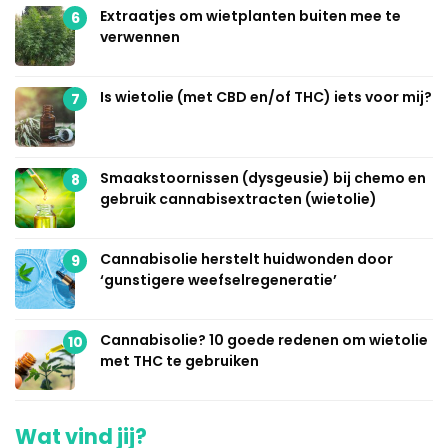
Extraatjes om wietplanten buiten mee te
6
verwennen
Is wietolie (met CBD en/of THC) iets voor mij?
7
Smaakstoornissen (dysgeusie) bij chemo en
8
gebruik cannabisextracten (wietolie)
Cannabisolie herstelt huidwonden door
9
‘gunstigere weefselregeneratie’
Cannabisolie? 10 goede redenen om wietolie
10
met THC te gebruiken
Wat vind jij?