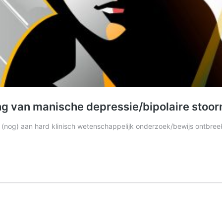
g van manische depressie/bipolaire stoor
(nog) aan hard klinisch wetenschappelijk onderzoek/bewijs ontbreekt