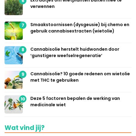
Extraatjes om wietplanten buiten mee te
6
verwennen
Smaakstoornissen (dysgeusie) bij chemo en
7
gebruik cannabisextracten (wietolie)
Cannabisolie herstelt huidwonden door
8
‘gunstigere weefselregeneratie’
Cannabisolie? 10 goede redenen om wietolie
9
met THC te gebruiken
Deze 5 factoren bepalen de werking van
10
medicinale wiet
Wat vind jij?