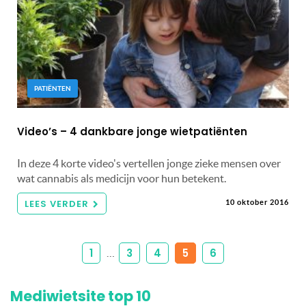
PATIËNTEN
Video’s – 4 dankbare jonge wietpatiënten
In deze 4 korte video's vertellen jonge zieke mensen over
wat cannabis als medicijn voor hun betekent.
LEES VERDER
10 oktober 2016
1
3
4
5
6
…
Mediwietsite top 10