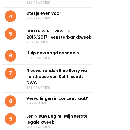
182 REACTIES
Stel je even voor
4
722 REACTIES
BUITEN WINTERKWEEK
5
2016/2017- vensterbankkweek
75 REACTIES
Hulp gevraagd cannabis
6
445 REACTIES
Nieuwe ronden Blue Berry via
7
lichthouse van Spliff seeds
DWC
131 REACTIES
Vervuilingen in concentraat?
8
2 REACTIES
Een Nieuw Begin! [Mijn eerste
9
legale kweek]
206 REACTIES