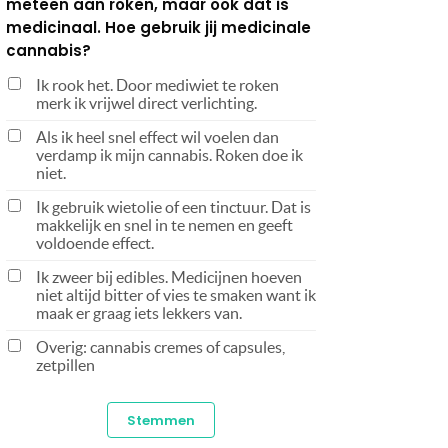
meteen aan roken, maar ook dat is
medicinaal. Hoe gebruik jij medicinale
cannabis?
Ik rook het. Door mediwiet te roken
merk ik vrijwel direct verlichting.
Als ik heel snel effect wil voelen dan
verdamp ik mijn cannabis. Roken doe ik
niet.
Ik gebruik wietolie of een tinctuur. Dat is
makkelijk en snel in te nemen en geeft
voldoende effect.
Ik zweer bij edibles. Medicijnen hoeven
niet altijd bitter of vies te smaken want ik
maak er graag iets lekkers van.
Overig: cannabis cremes of capsules,
zetpillen