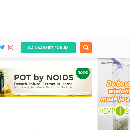
GA NAAR HET
FORUM
(advertentie)