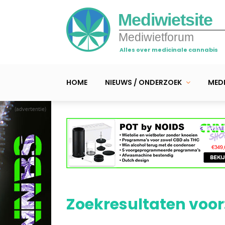
Mediwietsite
Mediwietforum
Alles over medicinale cannabis
HOME
NIEUWS / ONDERZOEK
MEDI
(advertentie)
Zoekresultaten voor