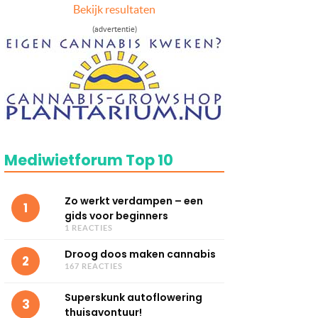
Bekijk resultaten
(advertentie)
Mediwietforum Top 10
Zo werkt verdampen – een
1
gids voor beginners
1 REACTIES
Droog doos maken cannabis
2
167 REACTIES
Superskunk autoflowering
3
thuisavontuur!