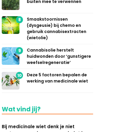
buiten mee te verwennen
Smaakstoornissen
8
(dysgeusie) bij chemo en
gebruik cannabisextracten
(wietolie)
Cannabisolie herstelt
9
huidwonden door ‘gunstigere
weefselregeneratie’
Deze 5 factoren bepalen de
10
werking van medicinale wiet
Wat vind jij?
Bij medicinale wiet denk je niet