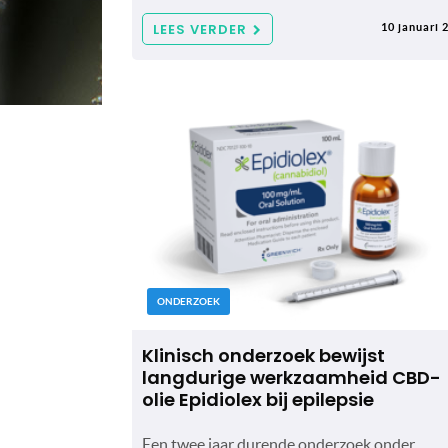
LEES VERDER
10 januari 
ONDERZOEK
Klinisch onderzoek bewijst
langdurige werkzaamheid CBD-
olie Epidiolex bij epilepsie
Een twee jaar durende onderzoek onder