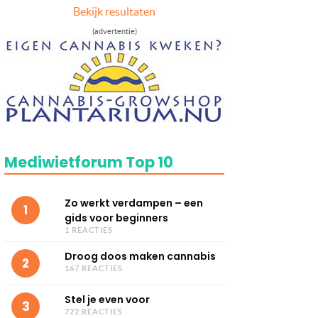
Bekijk resultaten
(advertentie)
Mediwietforum Top 10
Zo werkt verdampen – een
1
gids voor beginners
1 REACTIES
Droog doos maken cannabis
2
167 REACTIES
Stel je even voor
3
722 REACTIES