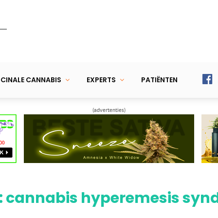
CINALE CANNABIS
EXPERTS
PATIËNTEN
(advertenties)
r: cannabis hyperemesis sy