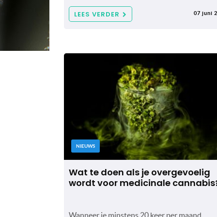
LEES VERDER
07 juni 
NIEUWS
Wat te doen als je overgevoelig
wordt voor medicinale cannabis
Wanneer je minstens 20 keer per maand