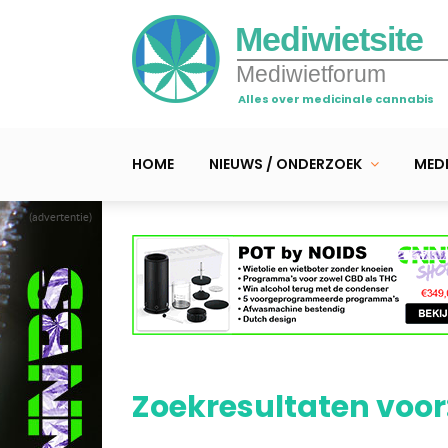
Mediwietsite
Mediwietforum
Alles over medicinale cannabis
HOME
NIEUWS / ONDERZOEK
MEDI
(advertentie)
Zoekresultaten voo