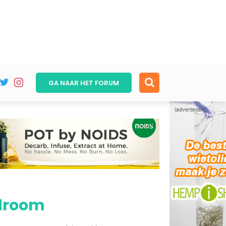
GA NAAR HET
FORUM
(advertentie)
ndroom