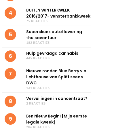
BUITEN WINTERKWEEK
4
2016/2017- vensterbankkweek
75 REACTIES
Superskunk autoflowering
5
thuisavontuur!
182 REACTIES
Hulp gevraagd cannabis
6
445 REACTIES
Nieuwe ronden Blue Berry via
7
lichthouse van Spliff seeds
DWC
131 REACTIES
Vervuilingen in concentraat?
8
2 REACTIES
Een Nieuw Begin! [Mijn eerste
9
legale kweek]
206 REACTIES