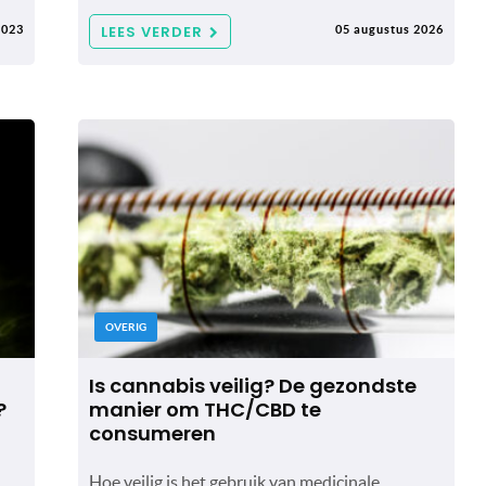
LEES VERDER
2023
05 augustus 2026
OVERIG
Is cannabis veilig? De gezondste
?
manier om THC/CBD te
consumeren
Hoe veilig is het gebruik van medicinale