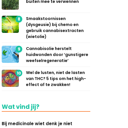
buiten mee te verwennen
Smaakstoornissen
8
(dysgeusie) bij chemo en
gebruik cannabisextracten
(wietolie)
Cannabisolie herstelt
9
huidwonden door ‘gunstigere
weefselregeneratie’
Wel de lusten, niet de lasten
10
van THC? 5 tips om het high-
effect af te zwakken!
Wat vind jij?
Bij medicinale wiet denk je niet